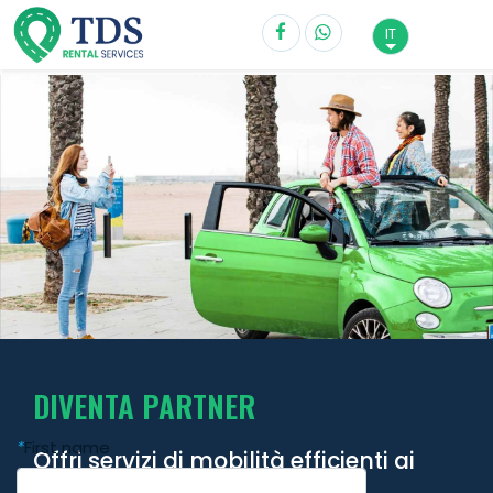
IT
DIVENTA PARTNER
*
First name
Offri servizi di mobilità efficienti ai
tuoi clienti