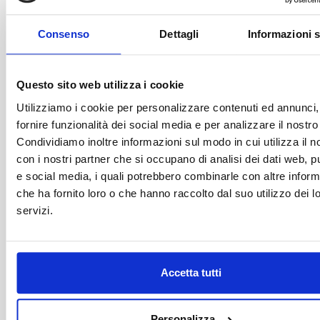
*
Nome Struttura / Azienda
Consenso
Dettagli
Informazioni s
*
Tipologia Struttura / Attività
Questo sito web utilizza i cookie
Utilizziamo i cookie per personalizzare contenuti ed annunci,
fornire funzionalità dei social media e per analizzare il nostro 
*
E-mail Aziendale
Condividiamo inoltre informazioni sul modo in cui utilizza il no
con i nostri partner che si occupano di analisi dei dati web, pu
e social media, i quali potrebbero combinarle con altre inform
Telefono / Cellulare
che ha fornito loro o che hanno raccolto dal suo utilizzo dei l
servizi.
Note o Richieste Particolari
Accetta tutti
Personalizza