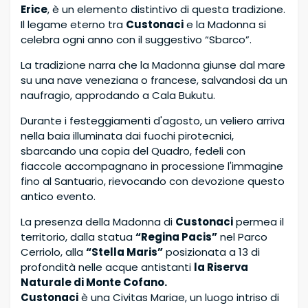
Erice
, è un elemento distintivo di questa tradizione.
Il legame eterno tra
Custonaci
e la Madonna si
celebra ogni anno con il suggestivo “Sbarco”.
La tradizione narra che la Madonna giunse dal mare
su una nave veneziana o francese, salvandosi da un
naufragio, approdando a Cala Bukutu.
Durante i festeggiamenti d'agosto, un veliero arriva
nella baia illuminata dai fuochi pirotecnici,
sbarcando una copia del Quadro, fedeli con
fiaccole accompagnano in processione l'immagine
fino al Santuario, rievocando con devozione questo
antico evento.
La presenza della Madonna di
Custonaci
permea il
territorio, dalla statua
“Regina Pacis”
nel Parco
Cerriolo, alla
“Stella Maris”
posizionata a 13 di
profondità nelle acque antistanti
la Riserva
Naturale di Monte Cofano.
Custonaci
è una Civitas Mariae, un luogo intriso di