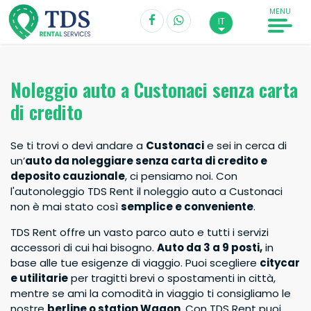
MENU
IT
Noleggio auto a Custonaci senza carta
Ritiro*
di credito
Custonaci
Se ti trovi o devi andare a
Custonaci
e sei in cerca di
Data di ritiro
Ore
un’
auto da noleggiare senza carta di credito e
deposito cauzionale
, ci pensiamo noi. Con
l'autonoleggio TDS Rent il noleggio auto a Custonaci
Consegna*
non è mai stato così
semplice e conveniente
.
Custonaci
TDS Rent offre un vasto parco auto e tutti i servizi
accessori di cui hai bisogno.
Auto da 3 a 9 posti,
in
Data di consegna
Ore
base alle tue esigenze di viaggio. Puoi scegliere
citycar
e utilitarie
per tragitti brevi o spostamenti in città,
mentre se ami la comodità in viaggio ti consigliamo le
Conducente di età maggiore di 20 anni
nostre
berline o station Wagon
. Con TDS Rent puoi