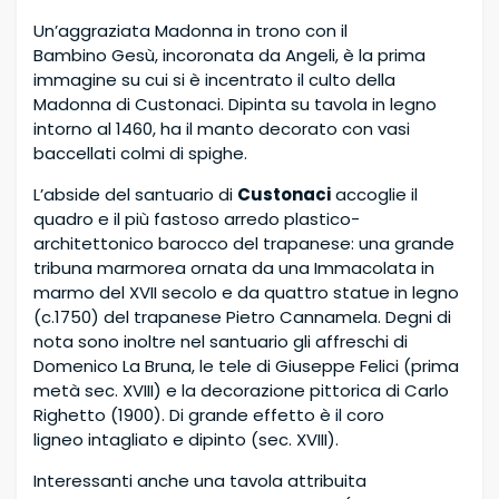
Un’aggraziata Madonna in trono con il
Bambino Gesù, incoronata da Angeli, è la prima
immagine su cui si è incentrato il culto della
Madonna di Custonaci. Dipinta su tavola in legno
intorno al 1460, ha il manto decorato con vasi
baccellati colmi di spighe.
L’abside del santuario di
Custonaci
accoglie il
quadro e il più fastoso arredo plastico-
architettonico barocco del trapanese: una grande
tribuna marmorea ornata da una Immacolata in
marmo del XVII secolo e da quattro statue in legno
(c.1750) del trapanese Pietro Cannamela. Degni di
nota sono inoltre nel santuario gli affreschi di
Domenico La Bruna, le tele di Giuseppe Felici (prima
metà sec. XVIII) e la decorazione pittorica di Carlo
Righetto (1900). Di grande effetto è il coro
ligneo intagliato e dipinto (sec. XVIII).
Interessanti anche una tavola attribuita