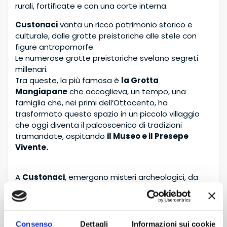
rurali, fortificate e con una corte interna.
Custonaci
vanta un ricco patrimonio storico e
culturale, dalle grotte preistoriche alle stele con
figure antropomorfe.
Le numerose grotte preistoriche svelano segreti
millenari.
Tra queste, la più famosa è
la Grotta
Mangiapane
che accoglieva, un tempo, una
famiglia che, nei primi dell’Ottocento, ha
trasformato questo spazio in un piccolo villaggio
che oggi diventa il palcoscenico di tradizioni
tramandate, ospitando
il Museo e il Presepe
Vivente.
A
Custonaci
, emergono misteri archeologici, da
ammirare il più antico granaio islamico, un sito
archeologico di grande valore.
Ed ancora due imponenti monoliti che segnano il
Consenso
Dettagli
Informazioni sui cookie