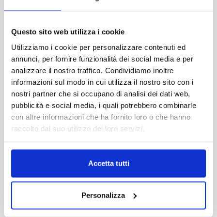
fluire del tempo in sintonia con l'allineamento
solare: la Porta del Sole e il Cavallo del Sole.
Custonaci
è una sorta di Stonehenge siciliana
Questo sito web utilizza i cookie
ancora tutta da valorizzare
Utilizziamo i cookie per personalizzare contenuti ed
Arte e monumenti
annunci, per fornire funzionalità dei social media e per
Custonaci, una terra
analizzare il nostro traffico. Condividiamo inoltre
mariana
informazioni sul modo in cui utilizza il nostro sito con i
nostri partner che si occupano di analisi dei dati web,
Nel cuore del borgo, l'arte prende vita attraverso la
pubblicità e social media, i quali potrebbero combinarle
Madonna di
Custonaci
, una delicata immagine
con altre informazioni che ha fornito loro o che hanno
su tavola del 1521.
raccolto dal suo utilizzo dei loro servizi.
Incorniciata da angeli e vasi baccellati ricchi di
spighe, la Madonna in trono con il Bambino è il fulcro
del culto.
Accetta tutti
L'abside del Santuario di
Custonaci
si presenta
imponente, con una tribuna marmorea barocca
Personalizza
ornata da una Immacolata in marmo di scuola
gaginesca e quattro statue in legno dello scultore