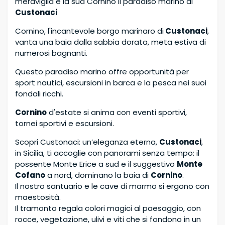
meraviglia e la sua Cornino il paradiso marino di
Custonaci
Cornino, l'incantevole borgo marinaro di
Custonaci
,
vanta una baia dalla sabbia dorata, meta estiva di
numerosi bagnanti.
Questo paradiso marino offre opportunità per
sport nautici, escursioni in barca e la pesca nei suoi
fondali ricchi.
Cornino
d'estate si anima con eventi sportivi,
tornei sportivi e escursioni.
Scopri Custonaci: un’eleganza eterna,
Custonaci
,
in Sicilia, ti accoglie con panorami senza tempo: il
possente Monte Erice a sud e il suggestivo
Monte
Cofano
a nord, dominano la baia di
Cornino
.
Il nostro santuario e le cave di marmo si ergono con
maestosità.
Il tramonto regala colori magici al paesaggio, con
rocce, vegetazione, ulivi e viti che si fondono in un