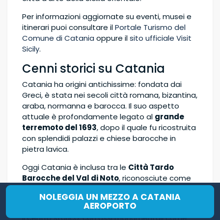
Per informazioni aggiornate su eventi, musei e
itinerari puoi consultare il
Portale Turismo del
Comune di Catania
oppure il
sito ufficiale Visit
Sicily
.
Cenni storici su Catania
Catania ha origini antichissime: fondata dai
Greci, è stata nei secoli città romana, bizantina,
araba, normanna e barocca. Il suo aspetto
attuale è profondamente legato al
grande
terremoto del 1693
, dopo il quale fu ricostruita
con splendidi palazzi e chiese barocche in
pietra lavica.
Oggi Catania è inclusa tra le
Città Tardo
Barocche del Val di Noto
, riconosciute come
sito UNESCO
per il loro straordinario valore
NOLEGGIA UN MEZZO A CATANIA
artistico e urbanistico.
AEROPORTO
Il centro storico, con assi monumentali come