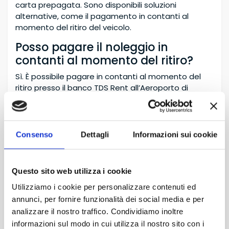
carta prepagata. Sono disponibili soluzioni
alternative, come il pagamento in contanti al
momento del ritiro del veicolo.
Posso pagare il noleggio in
contanti al momento del ritiro?
Sì. È possibile pagare in contanti al momento del
ritiro presso il banco TDS Rent all’Aeroporto di
Catania Fontanarossa. Il pagamento in contanti
viene gestito in totale sicurezza e trasparenza.
È richiesto un deposito cauzionale
Consenso
Dettagli
Informazioni sui cookie
se pago in contanti?
No. TDS Rent offre formule senza deposito
cauzionale per determinate tariffe e condizioni. Le
Questo sito web utilizza i cookie
informazioni relative al deposito sono sempre
Utilizziamo i cookie per personalizzare contenuti ed
indicate nella conferma di prenotazione.
annunci, per fornire funzionalità dei social media e per
Come posso azzerare la franchigia
analizzare il nostro traffico. Condividiamo inoltre
in caso di danni?
informazioni sul modo in cui utilizza il nostro sito con i