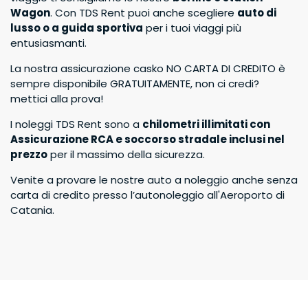
Wagon
Sono un partner TDS Rent
. Con TDS Rent puoi anche scegliere
auto di
lusso o a guida sportiva
per i tuoi viaggi più
entusiasmanti.
Cerca Auto
La nostra assicurazione casko NO CARTA DI CREDITO è
sempre disponibile GRATUITAMENTE, non ci credi?
mettici alla prova!
I noleggi TDS Rent sono a
chilometri illimitati con
Assicurazione RCA e soccorso stradale inclusi nel
prezzo
per il massimo della sicurezza.
Venite a provare le nostre auto a noleggio anche senza
carta di credito presso l’autonoleggio all'Aeroporto di
Catania.