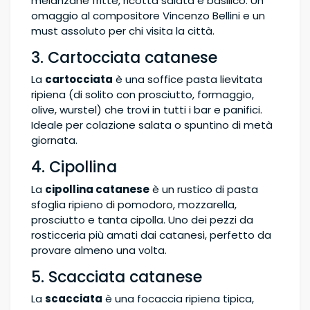
melanzane fritte, ricotta salata e basilico. Un
omaggio al compositore Vincenzo Bellini e un
must assoluto per chi visita la città.
3. Cartocciata catanese
La
cartocciata
è una soffice pasta lievitata
ripiena (di solito con prosciutto, formaggio,
olive, wurstel) che trovi in tutti i bar e panifici.
Ideale per colazione salata o spuntino di metà
giornata.
4. Cipollina
La
cipollina catanese
è un rustico di pasta
sfoglia ripieno di pomodoro, mozzarella,
prosciutto e tanta cipolla. Uno dei pezzi da
rosticceria più amati dai catanesi, perfetto da
provare almeno una volta.
5. Scacciata catanese
La
scacciata
è una focaccia ripiena tipica,