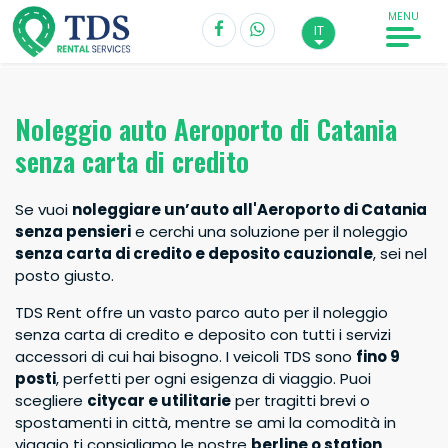
MENU
IT
Noleggio auto Aeroporto di Catania
Ritiro*
senza carta di credito
Catania Aeroporto
Se vuoi
noleggiare un’auto all'Aeroporto di Catania
Data di ritiro
Ore
senza pensieri
e cerchi una soluzione per il noleggio
senza carta di credito e deposito cauzionale
, sei nel
posto giusto.
Consegna*
TDS Rent offre un vasto parco auto per il noleggio
Catania Aeroporto
senza carta di credito e deposito con tutti i servizi
accessori di cui hai bisogno. I veicoli TDS sono
fino 9
Data di consegna
Ore
posti
, perfetti per ogni esigenza di viaggio. Puoi
scegliere
citycar e utilitarie
per tragitti brevi o
spostamenti in città, mentre se ami la comodità in
Conducente di età maggiore di 20 anni
viaggio ti consigliamo le nostre
berline o station