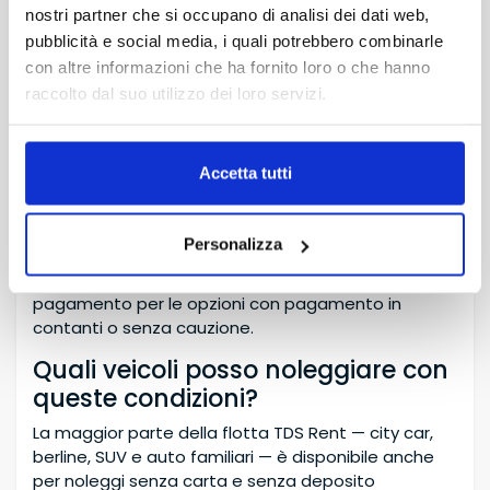
nostri partner che si occupano di analisi dei dati web,
È possibile aggiungere l’assicurazione Full Kasko (Full
pubblicità e social media, i quali potrebbero combinarle
Casco), che azzera completamente qualsiasi
con altre informazioni che ha fornito loro o che hanno
franchigia e offre copertura totale per i danni,
raccolto dal suo utilizzo dei loro servizi.
garantendo la massima tranquillità durante il
viaggio.
Quali documenti sono necessari
Accetta tutti
per noleggiare senza carta?
Sono richiesti una patente di guida valida e un
Personalizza
documento d’identità (carta d’identità o
passaporto). Non è necessaria alcuna carta di
pagamento per le opzioni con pagamento in
contanti o senza cauzione.
Quali veicoli posso noleggiare con
queste condizioni?
La maggior parte della flotta TDS Rent — city car,
berline, SUV e auto familiari — è disponibile anche
per noleggi senza carta e senza deposito