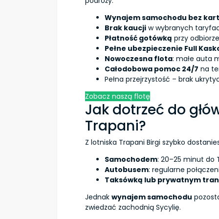
podróży:
Wynajem samochodu bez kart
Brak kaucji
w wybranych taryfa
Płatność gotówką
przy odbiorz
Pełne ubezpieczenie Full Kask
Nowoczesna flota
: małe auta m
Całodobowa pomoc 24/7
na ter
Pełna przejrzystość – brak ukryt
Zobacz naszą flotę
Jak dotrzeć do głów
Trapani?
Z lotniska Trapani Birgi szybko dostani
Samochodem
: 20–25 minut do 
Autobusem
: regularne połączeni
Taksówką lub prywatnym tra
Jednak
wynajem samochodu
pozosta
zwiedzać zachodnią Sycylię.