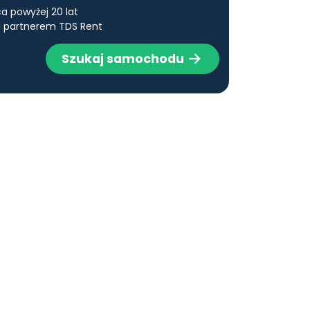
a powyżej 20 lat
 partnerem TDS Rent
Szukaj samochodu