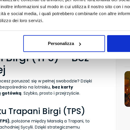
inoltre informazioni sul modo in cui utilizza il nostro sito con i 
icità e social media, i quali potrebbero combinarle con altre inform
lizzo dei loro servizi.
chodów na
Personalizza
 Birgi (TPS) – Bez
ej
 chcesz poruszać się w pełnej swobodzie? Dzięki
zpośrednio na lotnisku,
bez karty
ą gotówką
. Szybko, prosto i przejrzyście.
ku Trapani Birgi (TPS)
(TPS)
, położone między Marsalą a Trapani, to
achodniej Sycylii. Dzięki strategicznemu