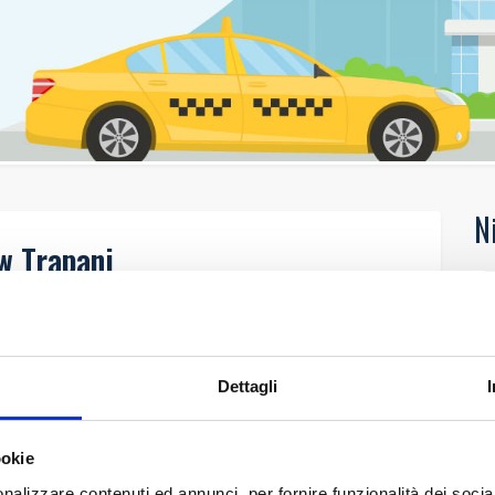
N
w Trapani
Dettagli
ookie
nalizzare contenuti ed annunci, per fornire funzionalità dei socia