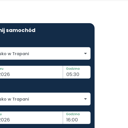
ij samochód
sko w Trapani
ru
Godzina
sko w Trapani
tu
Godzina