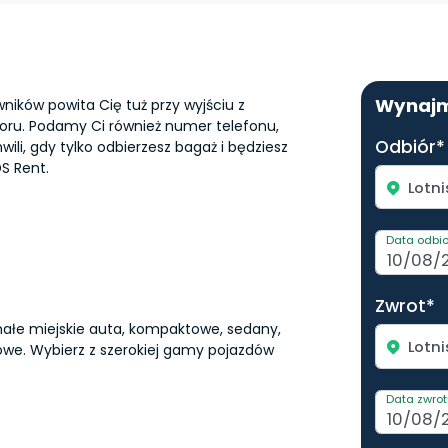
Wynajm
wników powita Cię tuż przy wyjściu z
oru. Podamy Ci również numer telefonu,
Odbiór*
li, gdy tylko odbierzesz bagaż i będziesz
S Rent.
Lotni
Data odbio
Zwrot*
ałe miejskie auta, kompaktowe, sedany,
Lotni
we. Wybierz z szerokiej gamy pojazdów
Data zwro