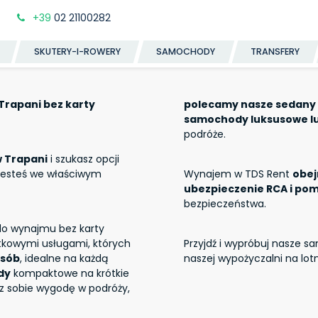
+39
02 21100282
SKUTERY-I-ROWERY
SAMOCHODY
TRANSFERY
Trapani bez karty
polecamy nasze sedany 
samochody luksusowe l
podróże.
w Trapani
i szukasz opcji
 jesteś we właściwym
Wynajem w TDS Rent
obej
ubezpieczenie RCA i po
bezpieczeństwa.
o wynajmu bez karty
atkowymi usługami, których
Przyjdź i wypróbuj nasze 
osób
, idealne na każdą
naszej wypożyczalni na lotn
dy
kompaktowe na krótkie
isz sobie wygodę w podróży,