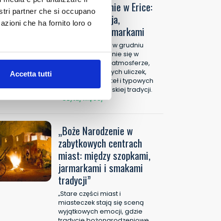
Boze Narodzenie w Erice:
nostri partner che si occupano
miedzy tradycja,
azioni che ha fornito loro o
szopkami i jarmarkami
Zwiedzanie Erice w grudniu
oznacza zanurzenie się w
ponadczasowej atmosferze,
wśród brukowanych uliczek,
Accetta tutti
delikatnych świateł i typowych
zapachów sycylijskiej tradycji.
Czytaj więcej >
„Boże Narodzenie w
zabytkowych centrach
miast: między szopkami,
jarmarkami i smakami
tradycji”
„Stare części miast i
miasteczek stają się sceną
wyjątkowych emocji, gdzie
tradycje bożonarodzeniowe