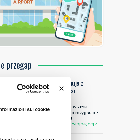
ie przegap
Ryanair rezygnuje z
papierowych kart
pokładowych
Od 12 listopada 2025 roku
Informazioni sui cookie
Ryanair całkowicie rezygnuje z
papierowych kart
pokładowych.
Czytaj więcej >
l media e per analizzare il