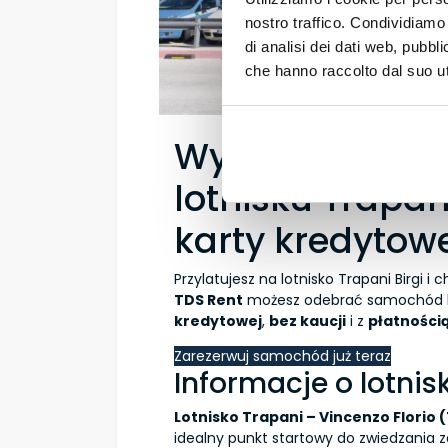
nostro traffico. Condividiamo 
di analisi dei dati web, pubbl
che hanno raccolto dal suo uti
Wynajem samo
lotnisku Trapani
karty kredytow
Przylatujesz na lotnisko Trapani Birgi i
TDS Rent
możesz odebrać samochód be
kredytowej
,
bez kaucji
i z
płatności
Zarezerwuj samochód już teraz
Informacje o lotnis
Lotnisko Trapani – Vincenzo Florio 
idealny punkt startowy do zwiedzania z