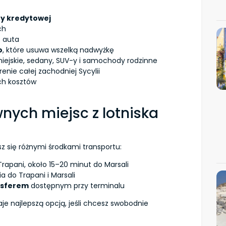
y kredytowej
ch
e auta
o
, które usuwa wszelką nadwyżkę
iejskie, sedany, SUV-y i samochody rodzinne
enie całej zachodniej Sycylii
ych kosztów
nych miejsc z lotniska
esz się różnymi środkami transportu:
Trapani, około 15–20 minut do Marsali
a do Trapani i Marsali
nsferem
dostępnym przy terminalu
je najlepszą opcją, jeśli chcesz swobodnie