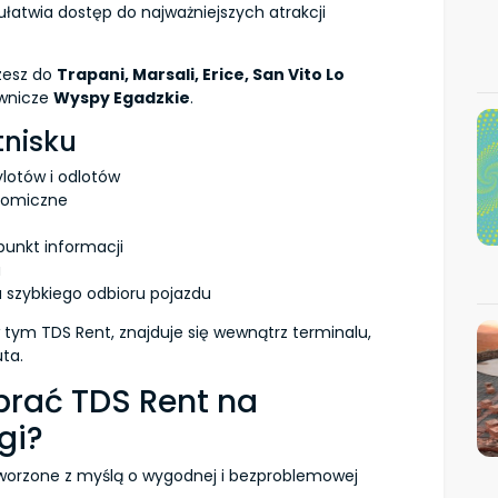
ułatwia dostęp do najważniejszych atrakcji
rzesz do
Trapani, Marsali, Erice, San Vito Lo
wnicze
Wyspy Egadzkie
.
tnisku
lotów i odlotów
onomiczne
unkt informacji
u
szybkiego odbioru pojazdu
w tym TDS Rent, znajduje się wewnątrz terminalu,
ta.
brać TDS Rent na
gi?
tworzone z myślą o wygodnej i bezproblemowej