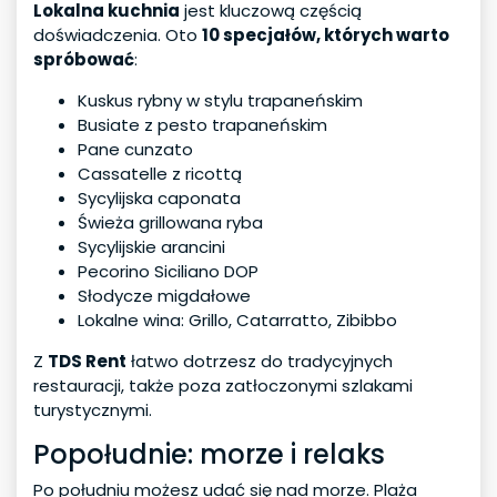
Lokalna kuchnia
jest kluczową częścią
doświadczenia. Oto
10 specjałów, których warto
spróbować
:
Kuskus rybny w stylu trapaneńskim
Busiate z pesto trapaneńskim
Pane cunzato
Cassatelle z ricottą
Sycylijska caponata
Świeża grillowana ryba
Sycylijskie arancini
Pecorino Siciliano DOP
Słodycze migdałowe
Lokalne wina: Grillo, Catarratto, Zibibbo
Z
TDS Rent
łatwo dotrzesz do tradycyjnych
restauracji, także poza zatłoczonymi szlakami
turystycznymi.
Popołudnie: morze i relaks
Po południu możesz udać się nad morze. Plaża