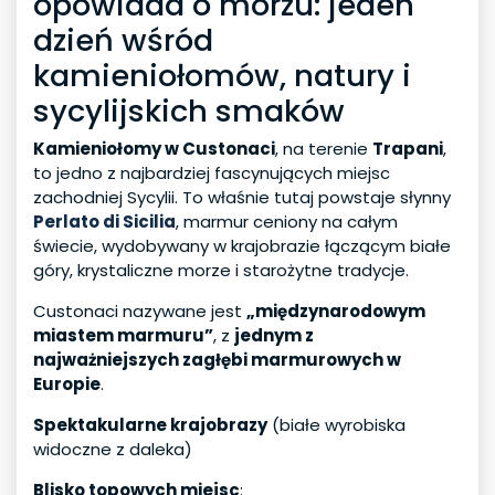
opowiada o morzu: jeden
dzień wśród
kamieniołomów, natury i
sycylijskich smaków
Kamieniołomy w Custonaci
, na terenie
Trapani
,
to jedno z najbardziej fascynujących miejsc
zachodniej Sycylii. To właśnie tutaj powstaje słynny
Perlato di Sicilia
, marmur ceniony na całym
świecie, wydobywany w krajobrazie łączącym białe
góry, krystaliczne morze i starożytne tradycje.
Custonaci nazywane jest
„międzynarodowym
miastem marmuru”
, z
jednym z
najważniejszych zagłębi marmurowych w
Europie
.
Spektakularne krajobrazy
(białe wyrobiska
widoczne z daleka)
Blisko topowych miejsc
: