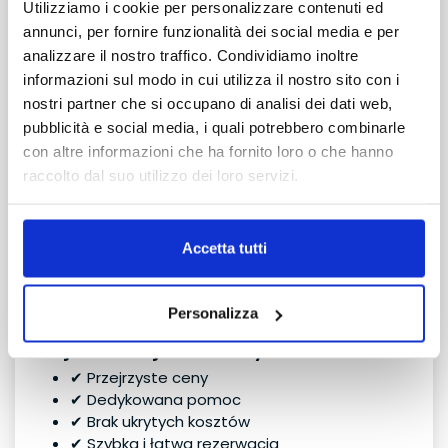
parkowania.
Utilizziamo i cookie per personalizzare contenuti ed
annunci, per fornire funzionalità dei social media e per
Dla rodzin
analizzare il nostro traffico. Condividiamo inoltre
Pojazdy przestronne i komfortowe na podróże bez
informazioni sul modo in cui utilizza il nostro sito con i
stresu.
nostri partner che si occupano di analisi dei dati web,
pubblicità e social media, i quali potrebbero combinarle
Dla grup
con altre informazioni che ha fornito loro o che hanno
Minivany i dedykowane rozwiązania dla wspólnego
raccolto dal suo utilizzo dei loro servizi.
podróżowania.
Usługi w cenie
Accetta tutti
Indywidualny odbiór i zwrot
Dedykowane wsparcie
Lokalna pomoc
Personalizza
Najważniejsze korzyści
✔ Przejrzyste ceny
✔ Dedykowana pomoc
✔ Brak ukrytych kosztów
✔ Szybka i łatwa rezerwacja