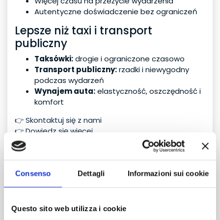
Więcej czasu na przeżycie wydarzenia
Autentyczne doświadczenie bez ograniczeń
Lepsze niż taxi i transport
publiczny
Taksówki:
drogie i ograniczone czasowo
Transport publiczny:
rzadki i niewygodny
podczas wydarzeń
Wynajem auta:
elastyczność, oszczędność i
komfort
👉 Skontaktuj się z nami
👉 Dowiedz się więcej
Usługa wynajmu samochodów
Oferujemy rozwiązania dopasowane do każdego
Consenso
Dettagli
Informazioni sui cookie
typu podróżnika:
Dla par
Questo sito web utilizza i cookie
Samochody kompaktowe, ekonomiczne i łatwe do