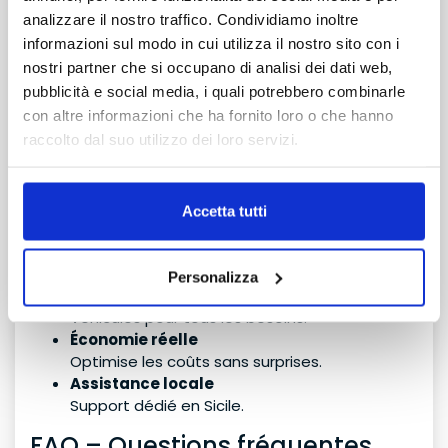
Choisir
TDS Rent
ne signifie pas seulement louer
analizzare il nostro traffico. Condividiamo inoltre
une voiture, mais garantir une expérience de
informazioni sul modo in cui utilizza il nostro sito con i
voyage fluide et sans stress. Voici ce qui fait la
nostri partner che si occupano di analisi dei dati web,
différence :
pubblicità e social media, i quali potrebbero combinarle
con altre informazioni che ha fornito loro o che hanno
Liberté totale de mouvement
raccolto dal suo utilizzo dei loro servizi.
Explore la Sicile à ton rythme.
Prise en charge et restitution flexibles
Tu peux rendre le véhicule dans une autre ville.
Zéro stress
Accetta tutti
Évite les files d’attente pour taxis et navettes.
Accès direct aux meilleures destinations
Atteins facilement des lieux uniques.
Personalizza
Solutions sur mesure
Véhicules pour tous les besoins.
Économie réelle
Optimise les coûts sans surprises.
Assistance locale
Support dédié en Sicile.
FAQ – Questions fréquentes