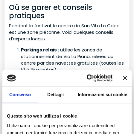
Où se garer et conseils
pratiques
Pendant le festival, le centre de San Vito Lo Capo
est une zone piétonne. Voici quelques conseils
d’experts locaux :
Parkings relais :
utilise les zones de
stationnement de Via La Piana, reliées au
centre par des navettes gratuites (toutes les
10 à 15 minutes).
Horaires intelligents :
arrive en fin de
matinée pour profiter d’une baignade avant
l’animation de l’après-midi.
Consenso
Dettagli
Informazioni sui cookie
Billets en ligne :
réserve tes dégustations à
l’avance sur le site officiel pour éviter les files
d’attente.
Questo sito web utilizza i cookie
Pourquoi choisir TDS Rent : les
Utilizziamo i cookie per personalizzare contenuti ed
avantages
annunci, per fornire funzionalità dei social media e per