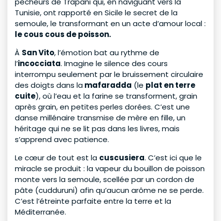
pêcheurs de Trapani qui, en naviguant vers la
Tunisie, ont rapporté en Sicile le secret de la
semoule, le transformant en un acte d’amour local :
le cous cous de poisson.
À
San Vito
, l’émotion bat au rythme de
l’
incocciata
. Imagine le silence des cours
interrompu seulement par le bruissement circulaire
des doigts dans la
mafaradda
(le
plat en terre
cuite
), où l’eau et la farine se transforment, grain
après grain, en petites perles dorées. C’est une
danse millénaire transmise de mère en fille, un
héritage qui ne se lit pas dans les livres, mais
s’apprend avec patience.
Le cœur de tout est la
cuscusiera
. C’est ici que le
miracle se produit : la vapeur du bouillon de poisson
monte vers la semoule, scellée par un cordon de
pâte (cudduruni) afin qu’aucun arôme ne se perde.
C’est l’étreinte parfaite entre la terre et la
Méditerranée.