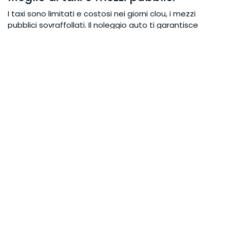
I taxi sono limitati e costosi nei giorni clou, i mezzi
pubblici sovraffollati. Il noleggio auto ti garantisce
continuità e comfort.
Noleggio auto su misura a
Palermo
TDS Servizi Turistici offre soluzioni flessibili per ogni
esigenza:
Auto compatte per coppie
Veicoli spaziosi per famiglie
Minivan per gruppi e pellegrini
Ritiro e consegna personalizzati
Possibilità di ritiro e riconsegna in punti concordati,
anche vicino alle principali aree dell’evento.
Benefici chiave
✔ Prezzi chiari e trasparenti