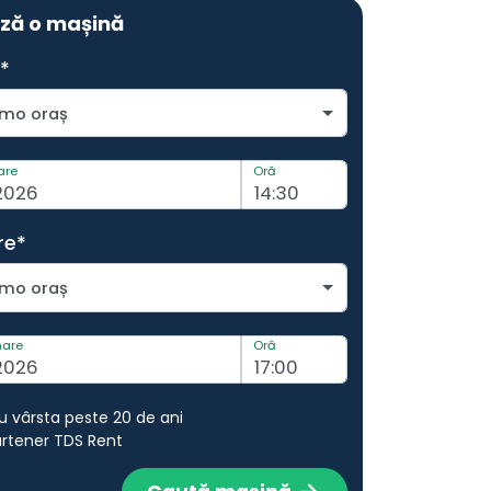
ază o mașină
*
mo oraș
are
Oră
re*
mo oraș
nare
Oră
u vârsta peste 20 de ani
artener TDS Rent