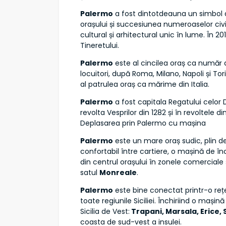
Palermo
a fost dintotdeauna un simbol al c
orașului și succesiunea numeroaselor civili
cultural și arhitectural unic în lume. În 
Tineretului.
Palermo
este al cincilea oraș ca număr d
locuitori, după Roma, Milano, Napoli și Tor
al patrulea oraș ca mărime din Italia.
Palermo
a fost capitala Regatului celor Dou
revolta Vesprilor din 1282 și în revoltele di
Deplasarea prin Palermo cu mașina
Palermo
este un mare oraș sudic, plin de 
confortabil între cartiere, o mașină de înc
din centrul orașului în zonele comerciale 
satul
Monreale
.
Palermo
este bine conectat printr-o rețe
toate regiunile Siciliei. Închiriind o mașin
Sicilia de Vest:
Trapani, Marsala, Erice, 
coasta de sud-vest a insulei.