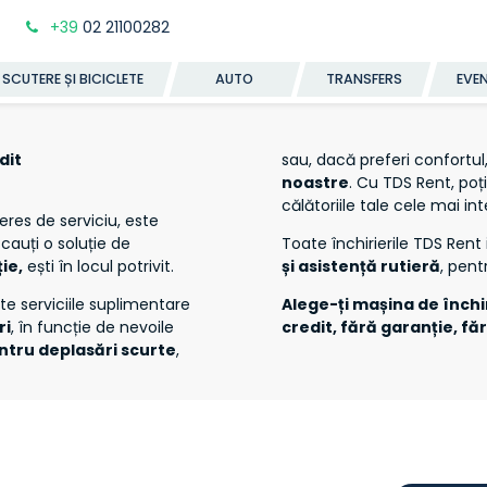
+39
02 21100282
SCUTERE ȘI BICICLETE
AUTO
TRANSFERS
EVE
dit
sau, dacă preferi confortul
noastre
. Cu TDS Rent, poț
călătoriile tale cele mai in
eres de serviciu, este
 cauți o soluție de
Toate închirierile TDS Rent 
ie,
ești în locul potrivit.
și asistență rutieră
, pen
e serviciile suplimentare
Alege-ți mașina de închi
ri
, în funcție de nevoile
credit, fără garanție, fără
ntru deplasări scurte
,