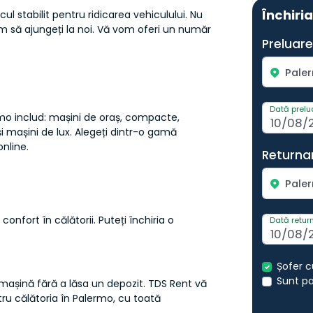
Închiri
ul stabilit pentru ridicarea vehiculului. Nu
um să ajungeți la noi. Vă vom oferi un număr
Preluare
Paler
Dată prelu
ermo includ: mașini de oraș, compacte,
și mașini de lux. Alegeți dintr-o gamă
online.
Returna
Paler
confort în călătorii. Puteți închiria o
Dată retur
Șofer c
Sunt p
o mașină fără a lăsa un depozit. TDS Rent vă
tru călătoria în Palermo, cu toată