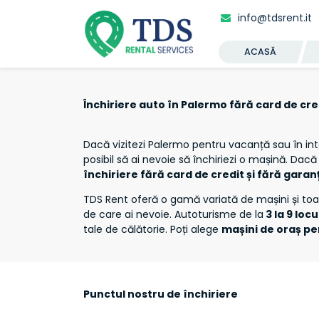
info@tdsrent.it
ACASĂ
Închiriere auto în Palermo fără card de cre
Dacă vizitezi Palermo pentru vacanță sau în int
posibil să ai nevoie să închiriezi o mașină. Dacă
închiriere fără card de credit și fără garanț
TDS Rent oferă o gamă variată de mașini și toat
de care ai nevoie. Autoturisme de la
3 la 9 locu
tale de călătorie. Poți alege
mașini de oraș pe
Punctul nostru de închiriere