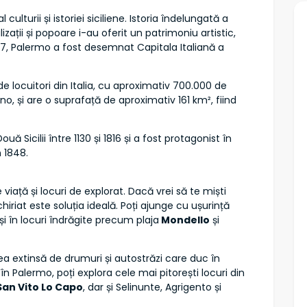
ulturii și istoriei siciliene. Istoria îndelungată a
zații și popoare i-au oferit un patrimoniu artistic,
2017, Palermo a fost desemnat Capitala Italiană a
e locuitori din Italia, cu aproximativ 700.000 de
ino, și are o suprafață de aproximativ 161 km², fiind
ă Sicilii între 1130 și 1816 și a fost protagonist în
n 1848.
viață și locuri de explorat. Dacă vrei să te miști
hiriat este soluția ideală. Poți ajunge cu ușurință
și în locuri îndrăgite precum plaja
Mondello
și
a extinsă de drumuri și autostrăzi care duc în
ă în Palermo, poți explora cele mai pitorești locuri din
San Vito Lo Capo
, dar și Selinunte, Agrigento și