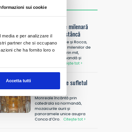
u ratați
Informazioni sui cookie
Cefalù: istorie milenară
între mare și stâncă
l media e per analizzare il
Cefalù, între mare și Rocca,
nostri partner che si occupano
spune povestea mileniilor de
azioni che ha fornito loro o
istorie siciliană prin mit,
arhitectură normandă și
Mediterana
Citește tot >
Monreale, unde sufletul
Accetta tutti
se luminează
Monreale încântă prin
catedrala sa normandă,
mozaicurile aurii și
panoramele unice asupra
Conca d’Oro.
Citește tot >