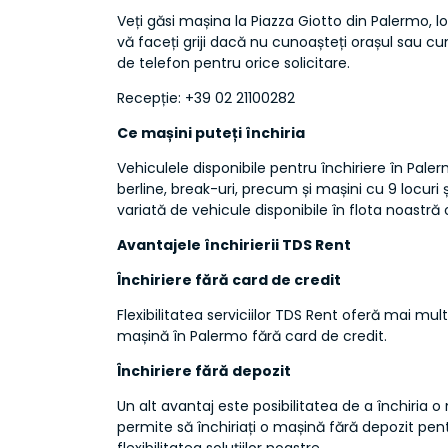
Veți găsi mașina la Piazza Giotto din Palermo, loc
vă faceți griji dacă nu cunoașteți orașul sau c
de telefon pentru orice solicitare.
Recepție: +39 02 21100282
Ce mașini puteți închiria
Vehiculele disponibile pentru închiriere în Pal
berline, break-uri, precum și mașini cu 9 locuri 
variată de vehicule disponibile în flota noastră 
Avantajele închirierii TDS Rent
Închiriere fără card de credit
Flexibilitatea serviciilor TDS Rent oferă mai mult 
mașină în Palermo fără card de credit.
Închiriere fără depozit
Un alt avantaj este posibilitatea de a închiria 
permite să închiriați o mașină fără depozit pen
flexibilitatea soluțiilor noastre.