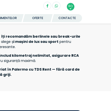
RO
NIMENTELOR
OFERTE
CONTACTE
,
îți recomandăm berlinele sau break-urile
i alege ș
i mașini de lux sau sport
pentru
teresante.
i
nclud kilometraj nelimitat, asigurare RCA
tru siguranță maximă.
riat în Palermo cu TDS Rent — fără card de
 griji.