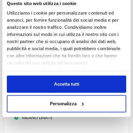
TRAPANI ORAȘ
Questo sito web utilizza i cookie
TROPEA
Utilizziamo i cookie per personalizzare contenuti ed
annunci, per fornire funzionalità dei social media e per
PALERMO ORAȘ
analizzare il nostro traffico. Condividiamo inoltre
LAMEZIA TERME TRAIN STATION
informazioni sul modo in cui utilizza il nostro sito con i
CUSTONACI
nostri partner che si occupano di analisi dei dati web,
pubblicità e social media, i quali potrebbero combinarle
CATANIA ORAȘ
con altre informazioni che ha fornito loro o che hanno
SAN VITO LO CAPO
raccolto dal suo utilizzo dei loro servizi.
COMISO AEROPORT
TRAPANI AEROPORT
Accetta tutti
PALERMO AEROPORT
AEROPORTUL CATANIA
Personalizza
GARA CENTRALA MILANO
MILANO LINATE