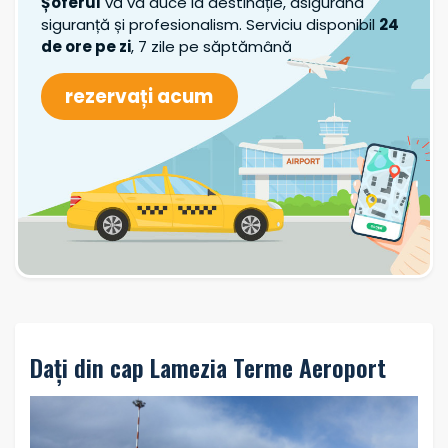
Șoferul
vă va duce la destinație, asigurând
Sunt partener TDS Rent
siguranță și profesionalism. Serviciu disponibil
24
de ore pe zi
, 7 zile pe săptămână
Caută mașină
rezervați acum
Dați din cap Lamezia Terme Aeroport