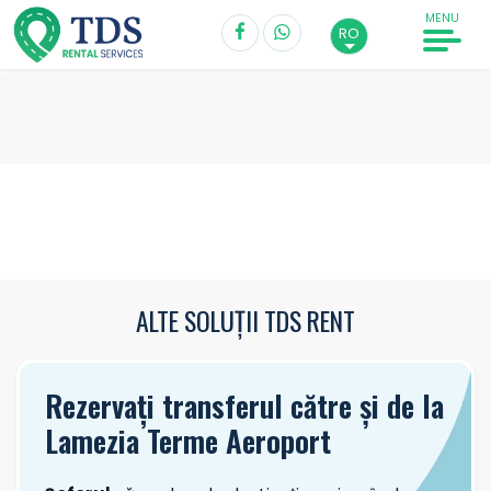
MENU
RO
Preluare*
Lamezia Terme Aeroport
Dată preluare
Oră
ALTE SOLUȚII TDS RENT
Returnare*
Lamezia Terme Aeroport
Rezervați transferul către și de la
Dată returnare
Oră
Lamezia Terme Aeroport
Șofer cu vârsta peste 20 de ani