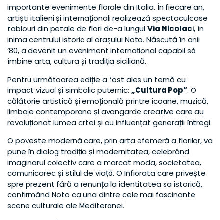
importante evenimente florale din Italia. În fiecare an,
artiști italieni și internaționali realizează spectaculoase
tablouri din petale de flori de-a lungul
Via Nicolaci
, în
inima centrului istoric al orașului Noto. Născută în anii
’80, a devenit un eveniment internațional capabil să
îmbine arta, cultura și tradiția siciliană.
Pentru următoarea ediție a fost ales un temă cu
impact vizual și simbolic puternic:
„Cultura Pop”
. O
călătorie artistică și emoțională printre icoane, muzică,
limbaje contemporane și avangarde creative care au
revoluționat lumea artei și au influențat generații întregi.
O poveste modernă care, prin arta efemeră a florilor, va
pune în dialog tradiția și modernitatea, celebrând
imaginarul colectiv care a marcat moda, societatea,
comunicarea și stilul de viață. O Infiorata care privește
spre prezent fără a renunța la identitatea sa istorică,
confirmând Noto ca una dintre cele mai fascinante
scene culturale ale Mediteranei.