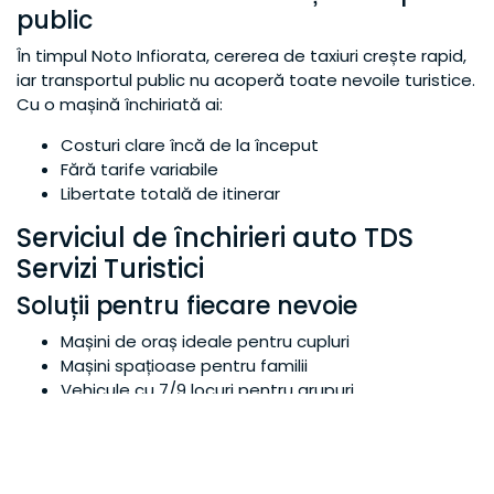
public
În timpul Noto Infiorata, cererea de taxiuri crește rapid,
iar transportul public nu acoperă toate nevoile turistice.
Cu o mașină închiriată ai:
Costuri clare încă de la început
Fără tarife variabile
Libertate totală de itinerar
Serviciul de închirieri auto TDS
Servizi Turistici
Soluții pentru fiecare nevoie
Mașini de oraș ideale pentru cupluri
Mașini spațioase pentru familii
Vehicule cu 7/9 locuri pentru grupuri
Fiecare soluție este concepută pentru a garanta
confort în timpul Infiorata din Noto și pentru a explora
zona înconjurătoare.