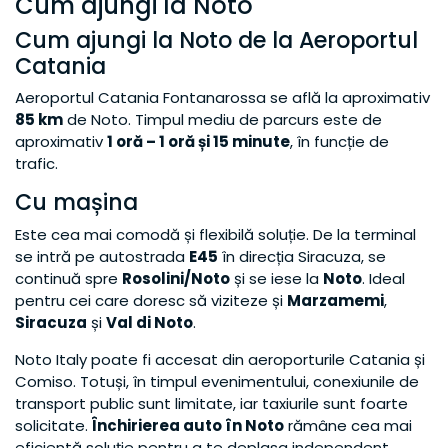
Cum ajungi la Noto
Cum ajungi la Noto de la Aeroportul
Catania
Aeroportul Catania Fontanarossa se află la aproximativ
85 km
de Noto. Timpul mediu de parcurs este de
aproximativ
1 oră – 1 oră și 15 minute
, în funcție de
trafic.
Cu mașina
Este cea mai comodă și flexibilă soluție. De la terminal
se intră pe autostrada
E45
în direcția Siracuza, se
continuă spre
Rosolini/Noto
și se iese la
Noto
. Ideal
pentru cei care doresc să viziteze și
Marzamemi
,
Siracuza
și
Val di Noto
.
Noto Italy poate fi accesat din aeroporturile Catania și
Comiso. Totuși, în timpul evenimentului, conexiunile de
transport public sunt limitate, iar taxiurile sunt foarte
solicitate.
Închirierea auto în Noto
rămâne cea mai
eficientă soluție pentru a te deplasa independent.