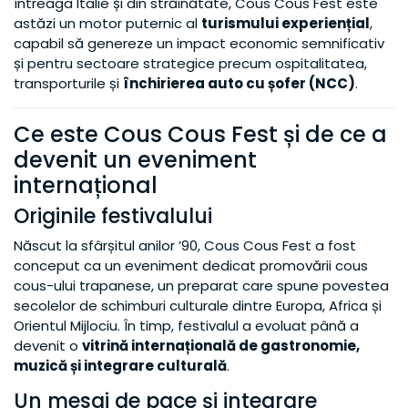
întreaga Italie și din străinătate, Cous Cous Fest este
astăzi un motor puternic al
turismului experiențial
,
capabil să genereze un impact economic semnificativ
și pentru sectoare strategice precum ospitalitatea,
transporturile și
închirierea auto cu șofer (NCC)
.
Ce este Cous Cous Fest și de ce a
devenit un eveniment
internațional
Originile festivalului
Născut la sfârșitul anilor ’90, Cous Cous Fest a fost
conceput ca un eveniment dedicat promovării cous
cous-ului trapanese, un preparat care spune povestea
secolelor de schimburi culturale dintre Europa, Africa și
Orientul Mijlociu. În timp, festivalul a evoluat până a
devenit o
vitrină internațională de gastronomie,
muzică și integrare culturală
.
Un mesaj de pace și integrare