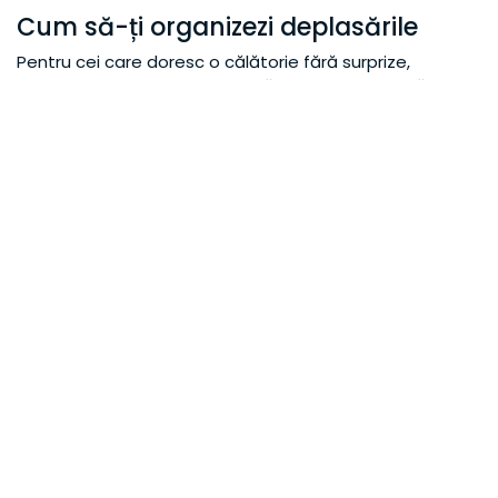
Cum să-ți organizezi deplasările
Pentru cei care doresc o călătorie fără surprize,
planificarea din timp a deplasărilor este esențială. O
mașină permite trăirea completă a Cous Cous Fest și a
teritoriului înconjurător, fără a depinde de orare rigide
sau de transportul public aglomerat.
Concluzie: Cous Cous Fest ca
experiență completă de călătorie
Cous Cous Fest nu este doar un festival gastronomic, ci
o
adevărată experiență de călătorie
care combină
cultura, gustul și descoperirea teritoriului. Pentru cei
care activează în turism și închiriere auto, reprezintă un
exemplu virtuos despre cum un eveniment poate
valorifica o destinație și genera oportunități concrete.
A vizita San Vito Lo Capo în timpul Cous Cous Fest
înseamnă a te cufunda într-o atmosferă unică, unde