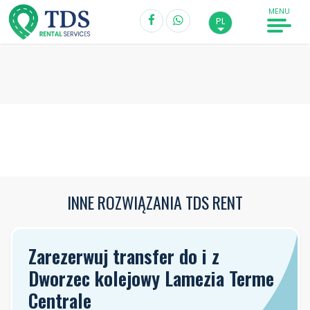
MENU
PL
Odbiór*
Dworzec kolejowy Lamezia Terme Centrale
Data odbioru
Godzina
INNE ROZWIĄZANIA TDS RENT
Zwrot*
Dworzec kolejowy Lamezia Terme Centrale
Zarezerwuj transfer do i z
Data zwrotu
Godzina
Dworzec kolejowy Lamezia Terme
Centrale
Kierowca powyżej 20 lat