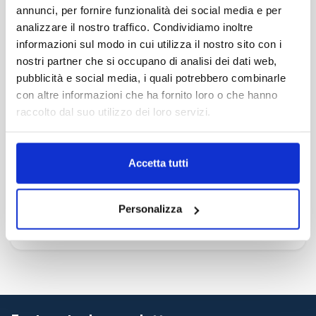
annunci, per fornire funzionalità dei social media e per
MIASTO KATANII
analizzare il nostro traffico. Condividiamo inoltre
informazioni sul modo in cui utilizza il nostro sito con i
MIASTO TRAPANI
nostri partner che si occupano di analisi dei dati web,
SAN VITO LO CAPO
pubblicità e social media, i quali potrebbero combinarle
LOTNISKO W COMISO
con altre informazioni che ha fornito loro o che hanno
LOTNISKO W TRAPANI
raccolto dal suo utilizzo dei loro servizi.
LOTNISKO W PALERMO
CATANIA AIRPORT
Accetta tutti
DWORZEC KOLEJOWY MEDIOLAN CENTRALE
LOTNISKO W MILANO LINATE
Personalizza