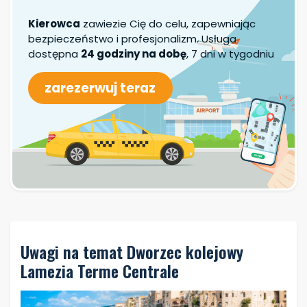
Jestem partnerem TDS Rent
Kierowca
zawiezie Cię do celu, zapewniając
bezpieczeństwo i profesjonalizm. Usługa
Szukaj samochodu
dostępna
24 godziny na dobę
, 7 dni w tygodniu
zarezerwuj teraz
Uwagi na temat Dworzec kolejowy
Lamezia Terme Centrale