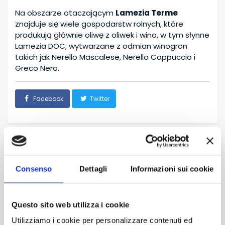
Na obszarze otaczającym
Lamezia Terme
znajduje się wiele gospodarstw rolnych, które
produkują głównie oliwę z oliwek i wino, w tym słynne
Lamezia DOC, wytwarzane z odmian winogron
takich jak Nerello Mascalese, Nerello Cappuccio i
Greco Nero.
Facebook
Twitter
Inne punkty odbioru
Consenso
Dettagli
Informazioni sui cookie
TROPEA
LOTNISKO W LAMEZIA TERME
Questo sito web utilizza i cookie
MIASTO PALERMO
Utilizziamo i cookie per personalizzare contenuti ed
CUSTONACI