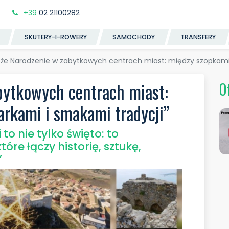
+39
02 21100282
SKUTERY-I-ROWERY
SAMOCHODY
TRANSFERY
że Narodzenie w zabytkowych centrach miast: między szopkami,
bytkowych centrach miast:
O
arkami i smakami tradycji”
to nie tylko święto: to
re łączy historię, sztukę,
”