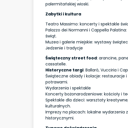
palermitańskiej wioski.
Zabytki i kultura
Teatro Massimo: koncerty i spektakle świ
Palazzo dei Normanni i Cappella Palatina
świąt.
Muzea i galerie miejskie: wystawy świątecz
Jedzenie i tradycje
Świąteczny street food
: arancine, pane
cassatelle.
Historyczne targi
: Ballarò, Vucciria i C
Świąteczne obiady i kolacje: restauracje i
potrawami.
Wydarzenia i spektakle
Koncerty bożonarodzeniowe: kościoły i te
Spektakle dla dzieci: warsztaty kreatywn
kulturalnych.
Imprezy na placach: lokalne wydarzenia z
historycznymi.
Typowe doświadczenia