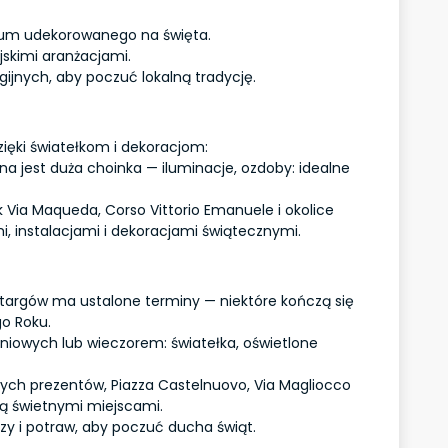
rum udekorowanego na święta.
jskimi aranżacjami.
igijnych, aby poczuć lokalną tradycję.
ięki światełkom i dekoracjom:
a jest duża choinka — iluminacje, ozdoby: idealne
k Via Maqueda, Corso Vittorio Emanuele i okolice
i, instalacjami i dekoracjami świątecznymi.
i targów ma ustalone terminy — niektóre kończą się
go Roku.
iowych lub wieczorem: światełka, oświetlone
lnych prezentów, Piazza Castelnuovo, Via Magliocco
 są świetnymi miejscami.
zy i potraw, aby poczuć ducha świąt.