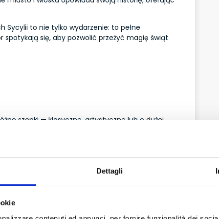
Sycylii to nie tylko wydarzenie: to pełne
lor spotykają się, aby pozwolić przeżyć magię świąt
żne szopki — klasyczne, artystyczne lub o dużej
y:
aranżacja ze scenami i figurkami.
 z tradycyjnymi figurkami i dbałością o szczegóły.
np. w Kościele Teatynów – często są przykładami
Dettagli
 świąt, odwiedź szopki wieczorem — światła i
ookie
nalizzare contenuti ed annunci, per fornire funzionalità dei socia