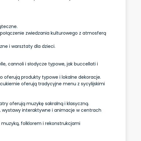
ąteczne.
: połączenie zwiedzania kulturowego z atmosferą
ne i warsztaty dla dzieci.
lle, cannoli i słodycze typowe, jak buccellati i
apo oferują produkty typowe i lokalne dekoracje.
 cukiernie oferują tradycyjne menu z sycylijskimi
atry oferują muzykę sakralną i klasyczną.
e, wystawy interaktywne i animacje w centrach
 muzyką, folklorem i rekonstrukcjami