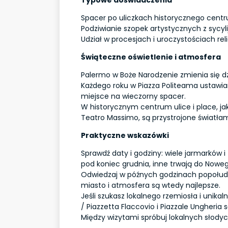
Spacer po uliczkach historycznego cent
Podziwianie szopek artystycznych z sycyli
Udział w procesjach i uroczystościach rel
Świąteczne oświetlenie i atmosfera
Palermo w Boże Narodzenie zmienia się dz
Każdego roku w Piazza Politeama ustawian
miejsce na wieczorny spacer.
W historycznym centrum ulice i place, ja
Teatro Massimo, są przystrojone światłam
Praktyczne wskazówki
Sprawdź daty i godziny: wiele jarmarków 
pod koniec grudnia, inne trwają do Nowe
Odwiedzaj w późnych godzinach popołudn
miasto i atmosfera są wtedy najlepsze.
Jeśli szukasz lokalnego rzemiosła i unika
/ Piazzetta Flaccovio i Piazzale Ungheria
Między wizytami spróbuj lokalnych słodyc