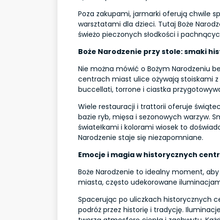
Poza zakupami, jarmarki oferują chwile s
warsztatami dla dzieci. Tutaj Boże Naro
świeżo pieczonych słodkości i pachnącyc
Boże Narodzenie przy stole: smaki h
Nie można mówić o Bożym Narodzeniu bez 
centrach miast ulice ożywają stoiskami z
buccellati, torrone i ciastka przygotow
Wiele restauracji i trattorii oferuje świ
bazie ryb, mięsa i sezonowych warzyw. 
światełkami i kolorami wiosek to doświadc
Narodzenie staje się niezapomniane.
Emocje i magia w historycznych cent
Boże Narodzenie to idealny moment, aby
miasta, często udekorowane iluminacjam
Spacerując po uliczkach historycznych c
podróż przez historię i tradycję. Iluminac
tworzą atmosferę ciepła i zachwytu. Każd