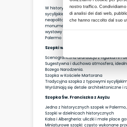
nostro traffico. Condividiamo 
W historycznym centrum, między Katedrą 
di analisi dei dati web, pubbl
sycylijskie szopki z XVIII w. w szlachetnych
neapolitańskie szopki odrestaurowane pr
che hanno raccolto dal suo uti
monumentalne szopki w Kościele Jezusa i 
wystawy w historycznych pałacach, takich 
Palermo oferuje także szopki multietnicz
Szopki w Katedrze w Palermo
Scenograficzna aranżacja z figurkami i d
Sugestywna i duchowa atmosfera, idealn
Bożego Narodzenia.
Szopka w Kościele Martorana
Tradycyjna szopka z typowymi sycylijskim
Wyróżniają się detale architektoniczne i r
Szopka Św. Franciszka z Asyżu
Jedna z historycznych szopek w Palermo,
Szopki w dzielnicach historycznych
Kalsa i Albergheria: uliczki i małe place 
Miniaturowe szopki: często wykonane prze