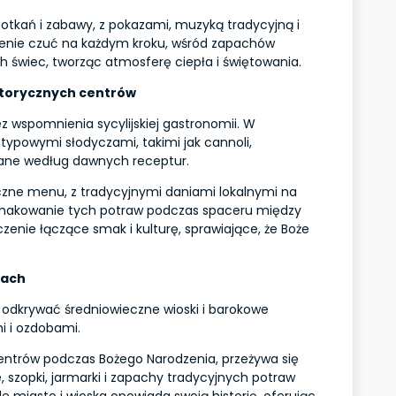
potkań i zabawy, z pokazami, muzyką tradycyjną i
dzenie czuć na każdym kroku, wśród zapachów
h świec, tworząc atmosferę ciepła i świętowania.
istorycznych centrów
wspomnienia sycylijskiej gastronomii. W
 typowymi słodyczami, takimi jak cannoli,
ywane według dawnych receptur.
ąteczne menu, z tradycyjnymi daniami lokalnymi na
Smakowanie tych potraw podczas spaceru między
zenie łączące smak i kulturę, sprawiające, że Boże
rach
 odkrywać średniowieczne wioski i barokowe
i i ozdobami.
entrów podczas Bożego Narodzenia, przeżywa się
je, szopki, jarmarki i zapachy tradycyjnych potraw
e miasto i wioska opowiada swoją historię, oferując