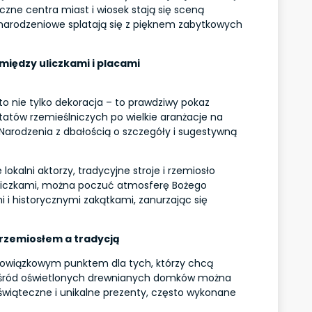
czne centra miast i wiosek stają się sceną
narodzeniowe splatają się z pięknem zabytkowych
między uliczkami i placami
to nie tylko dekoracja – to prawdziwy pokaz
tatów rzemieślniczych po wielkie aranżacje na
 Narodzenia z dbałością o szczegóły i sugestywną
lokalni aktorzy, tradycyjne stroje i rzemiosło
 uliczkami, można poczuć atmosferę Bożego
 i historycznymi zakątkami, zanurzając się
rzemiosłem a tradycją
bowiązkowym punktem dla tych, którzy chcą
Wśród oświetlonych drewnianych domków można
świąteczne i unikalne prezenty, często wykonane