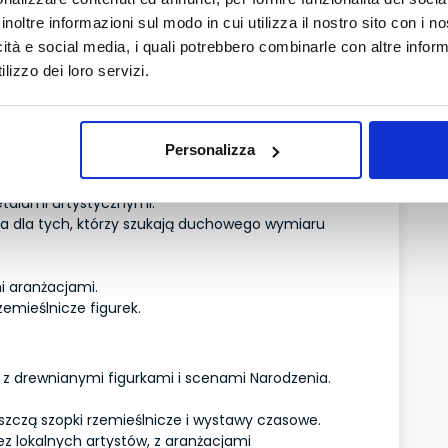
inoltre informazioni sul modo in cui utilizza il nostro sito con i 
a Quattro Canti, znajdziesz:
icità e social media, i quali potrebbero combinarle con altre inform
 strojach;
zez mistrzów palermitańskich;
lizzo dei loro servizi.
Św. Franciszka;
jak Palazzo Sant’Elia.
ne, poświęcone współistnieniu różnych narodów.
Personalizza
etalami artystycznymi.
a dla tych, którzy szukają duchowego wymiaru
i aranżacjami.
zemieślnicze figurek.
 z drewnianymi figurkami i scenami Narodzenia.
goszczą szopki rzemieślnicze i wystawy czasowe.
z lokalnych artystów, z aranżacjami