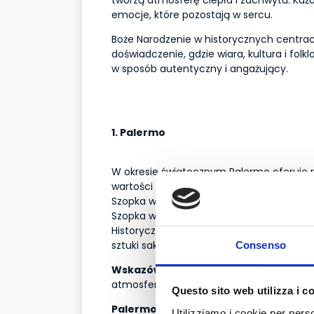
emocje, które pozostają w sercu.
Boże Narodzenie w historycznych centrach 
doświadczenie, gdzie wiara, kultura i folk
w sposób autentyczny i angażujący.
1. Palermo
W okresie świątecznym Palermo oferuje ró
wartości historycznej i duchowej. Przykład
Szopka w Katedrze w Palermo: tradycyjna 
Szopka w Kościele Św. Franciszka z Asyżu:
Historyczne szopki w innych kościołach: 
sztuki sakralnej i dawnych tradycji.
Consenso
Wskazówka
: aby najlepiej poczuć magię
atmosfera tworzą wyjątkowy nastrój.
Questo sito web utilizza i c
Palermo – Szopki w Cassaro
Utilizziamo i cookie per perso