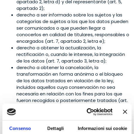
apartado 2, letra d) y del representante (art. 5,
apartado 2);
derecho a ser informado sobre los sujetos y las
categorías de sujetos a los que los datos pueden
ser comunicados o que pueden llegar a
conocerlos en calidad de titulares, responsables o
encargados (art. 7, apartado 2, letra e);
derecho a obtener la actualización, la
rectificación o, cuando le interese, la integración
de los datos (art. 7, apartado 3, letra a);
derecho a obtener la cancelación, la
transformación en forma anónima o el bloqueo
de los datos tratados en violación de la ley,
incluidos aquellos cuya conservación no sea
necesaria en relación con los fines para los que
fueron recogidos o posteriormente tratados (art.
7, apartado 3, letra b);
derecho a obtener la certificación de que las
operaciones mencionadas en el art. 7, apartado 3,
letras a) y b) han sido puestas en conocimiento,
Consenso
Dettagli
Informazioni sui cookie
también en lo que respecta a su contenido, de