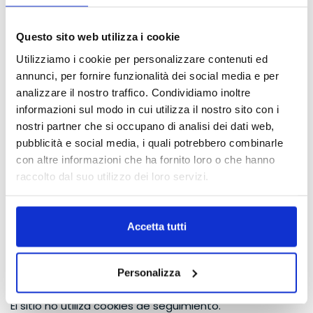
quienes han recibido comunicación o difusión de
los datos, salvo que dicho cumplimiento resulte
Questo sito web utilizza i cookie
imposible o suponga un empleo de medios
manifiestamente desproporcionado respecto del
Utilizziamo i cookie per personalizzare contenuti ed
derecho protegido (art. 7, apartado 3, letra c);
annunci, per fornire funzionalità dei social media e per
derecho a oponerse, total o parcialmente, al
analizzare il nostro traffico. Condividiamo inoltre
tratamiento de los datos por motivos legítimos y
informazioni sul modo in cui utilizza il nostro sito con i
a efectos de envío de material publicitario o de
nostri partner che si occupano di analisi dei dati web,
venta directa, estudios de mercado o
pubblicità e social media, i quali potrebbero combinarle
comunicaciones comerciales (art. 7, apartado 4,
con altre informazioni che ha fornito loro o che hanno
letras a) y b);
raccolto dal suo utilizzo dei loro servizi.
derecho a la indemnización de los daños
causados como consecuencia del tratamiento
de datos personales (art. 15);
Accetta tutti
derecho a recurrir a la autoridad judicial o al
Garante para hacer valer los derechos antes
mencionados (arts. 141 y 145).
Personalizza
POLÍTICA DE COOKIES
El sitio no utiliza cookies de seguimiento.