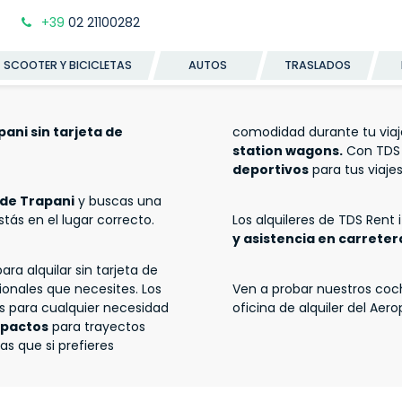
+39
02 21100282
SCOOTER Y BICICLETAS
AUTOS
TRASLADOS
ani sin tarjeta de
comodidad durante tu vi
station wagons.
Con TDS 
deportivos
para tus viaj
 de Trapani
y buscas una
estás en el lugar correcto.
Los alquileres de TDS Rent i
y asistencia en carreter
a alquilar sin tarjeta de
cionales que necesites. Los
Ven a probar nuestros coche
os para cualquier necesidad
oficina de alquiler del Aer
mpactos
para trayectos
as que si prefieres