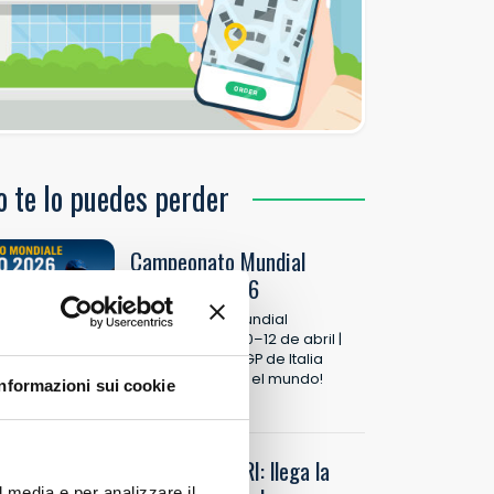
o te lo puedes perder
Campeonato Mundial
EnduroGP 2026
Campeonato Mundial
EnduroGP 2026 10–12 de abril |
Custonaci (TP) | GP de Italia
¡Sicilia corre con el mundo!
Informazioni sui cookie
Leer más >
Ficción MAKARI: llega la
l media e per analizzare il