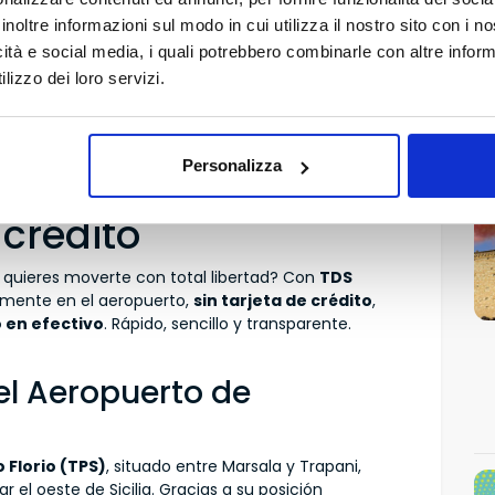
inoltre informazioni sul modo in cui utilizza il nostro sito con i 
icità e social media, i quali potrebbero combinarle con altre inform
lizzo dei loro servizi.
hes en el
Personalizza
rapani Birgi (TPS)
 crédito
 y quieres moverte con total libertad? Con
TDS
mente en el aeropuerto,
sin tarjeta de crédito
,
 en efectivo
. Rápido, sencillo y transparente.
el Aeropuerto de
 Florio (TPS)
, situado entre Marsala y Trapani,
r el oeste de Sicilia. Gracias a su posición