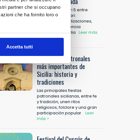
nueva temporada
nostri partner che si occupano
Rodaje de Màkari 5 entre
azioni che ha fornito loro o
Custonaci y Makari:
escenarios, localizaciones,
turismo y experiencia
inmersiva en Sicilia
Leer más
>
Accetta tutti
Las fiestas patronales
más importantes de
Sicilia: historia y
tradiciones
Las principales fiestas
patronales sicilianas, entre fe
y tradición, unen ritos
religiosos, folclore y una gran
participación popular.
Leer
más >
Festival del Cuscús de