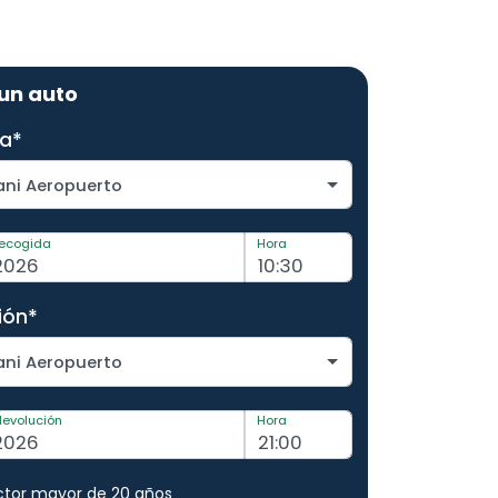
 un auto
a*
ni Aeropuerto
recogida
Hora
ión*
ni Aeropuerto
devolución
Hora
tor mayor de 20 años