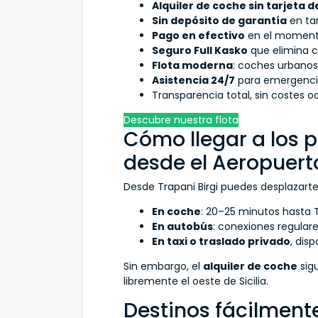
Alquiler de coche sin tarjeta d
Sin depósito de garantía
en tar
Pago en efectivo
en el momento
Seguro Full Kasko
que elimina c
Flota moderna
: coches urbanos,
Asistencia 24/7
para emergencia
Transparencia total, sin costes o
Descubre nuestra flota
Cómo llegar a los p
desde el Aeropuert
Desde Trapani Birgi puedes desplazarte
En coche
: 20–25 minutos hasta 
En autobús
: conexiones regular
En taxi o traslado privado
, disp
Sin embargo, el
alquiler de coche
sigu
libremente el oeste de Sicilia.
Destinos fácilment