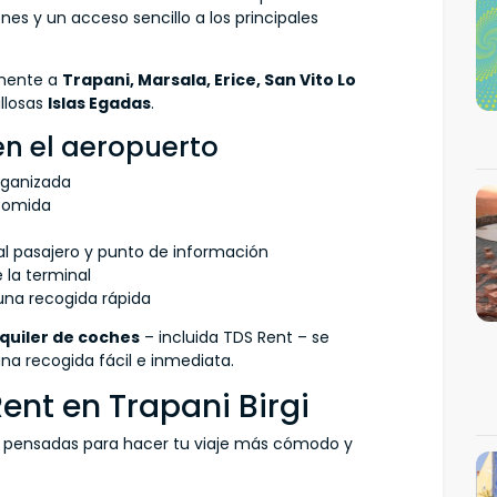
es y un acceso sencillo a los principales
lmente a
Trapani, Marsala, Erice, San Vito Lo
illosas
Islas Egadas
.
en el aeropuerto
organizada
 comida
al pasajero y punto de información
 la terminal
una recogida rápida
lquiler de coches
– incluida TDS Rent – se
na recogida fácil e inmediata.
Rent en Trapani Birgi
 pensadas para hacer tu viaje más cómodo y