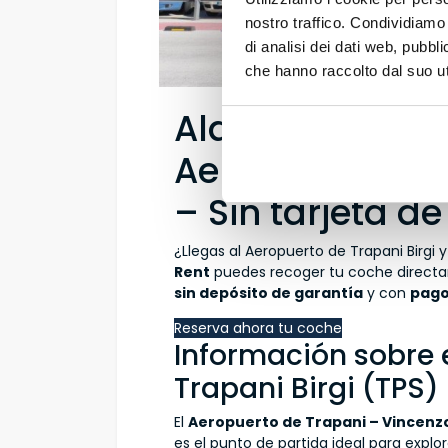
nostro traffico. Condividiamo 
di analisi dei dati web, pubbl
che hanno raccolto dal suo uti
Alquiler de coc
Aeropuerto de T
– Sin tarjeta de
¿Llegas al Aeropuerto de Trapani Birgi
Rent
puedes recoger tu coche directa
sin depósito de garantía
y con
pago
Reserva ahora tu coche
Información sobre 
Trapani Birgi (TPS)
El
Aeropuerto de Trapani – Vincenzo
es el punto de partida ideal para explora