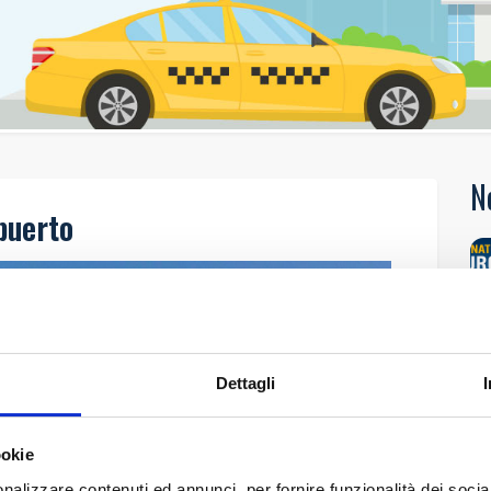
N
puerto
Dettagli
ookie
nalizzare contenuti ed annunci, per fornire funzionalità dei socia