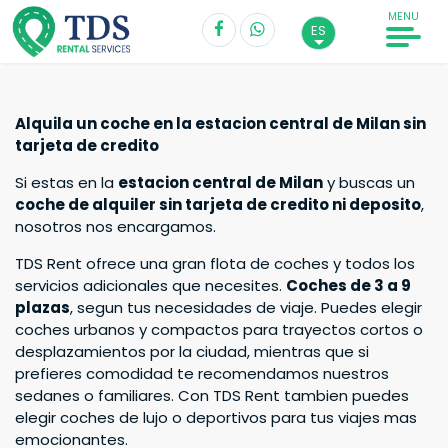
MENU
ES
Alquila un coche en la estacion central de Milan sin
Recogida*
tarjeta de credito
Estacion Central de Milan
Si estas en la
estacion central de Milan
y buscas un
coche de alquiler sin tarjeta de credito ni deposito
,
Fecha de recogida
Hora
nosotros nos encargamos.
TDS Rent ofrece una gran flota de coches y todos los
servicios adicionales que necesites.
Coches de 3 a 9
Devolución*
plazas
, segun tus necesidades de viaje. Puedes elegir
coches urbanos y compactos para trayectos cortos o
Estacion Central de Milan
desplazamientos por la ciudad, mientras que si
prefieres comodidad te recomendamos nuestros
Fecha de devolución
Hora
sedanes o familiares. Con TDS Rent tambien puedes
elegir coches de lujo o deportivos para tus viajes mas
emocionantes.
Conductor mayor de 20 años