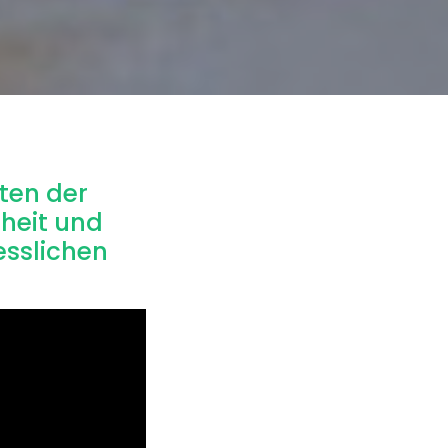
ten der
iheit und
esslichen