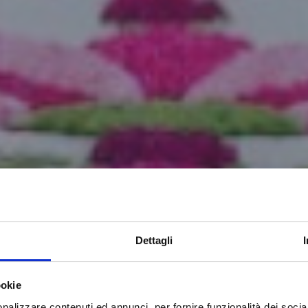
Dettagli
ookie
nalizzare contenuti ed annunci, per fornire funzionalità dei socia