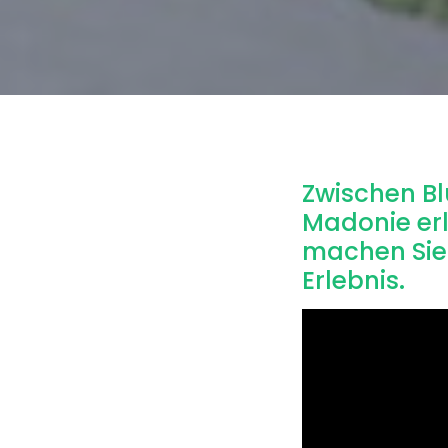
Zwischen B
Madonie erl
machen Sie 
Erlebnis.