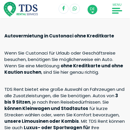
MENU
DE
Autovermietung in Custonaci ohne Kreditkarte
Abholung*
Custonaci
Wenn Sie Custonaci für Urlaub oder Geschäftsreise
besuchen, benötigen Sie möglicherweise ein Auto.
Abholdatum
Uhrzeit
Wenn Sie eine Mietlösung
ohne Kreditkarte und ohne
Kaution suchen
, sind Sie hier genau richtig.
Rückgabe*
TDS Rent bietet eine große Auswahl an Fahrzeugen und
alle Zusatzleistungen, die Sie benötigen. Autos von
3
Custonaci
bis 9 Sitzen
, je nach Ihren Reisebedürfnissen. Sie
können Kleinwagen und Stadtautos
für kurze
Rückgabedatum
Uhrzeit
Strecken wählen oder, wenn Sie Komfort bevorzugen,
unsere Limousinen oder Kombis
. Mit TDS Rent können
Sie auch
Luxus- oder Sportwagen für
Ihre
Fahrer über 20 Jahre