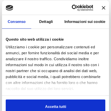
Farben verleihen, kombiniert mit Felsen, Vegetation,
Olivenhainen und Weinbergen.
Geschichte, Natur und Archäologie
Consenso
Dettagli
Informazioni sui cookie
Mit elymischen Wurzeln, phönizischen Einflüssen und
einem arabischen Touch erzählt Custonaci seine
Geschichte. Die Natur bietet spektakuläre Ausblicke
Questo sito web utilizza i cookie
auf die Reserven des Monte Cofano und des Monte
Utilizziamo i cookie per personalizzare contenuti ed
Sparagio.
annunci, per fornire funzionalità dei social media e per
Das Naturschutzgebiet Monte Cofano ist ein
analizzare il nostro traffico. Condividiamo inoltre
wahres Schatzkästchen mit riesigen Felsen, die bis
informazioni sul modo in cui utilizza il nostro sito con i
zum Meer reichen. Auf dem Land finden sich die
nostri partner che si occupano di analisi dei dati web,
Bagli, alte, befestigte Landstrukturen mit Innenhof.
pubblicità e social media, i quali potrebbero combinarle
con altre informazioni che ha fornito loro o che hanno
Custonaci hat ein reiches historisches und
kulturelles Erbe, von prähistorischen Höhlen bis zu
raccolto dal suo utilizzo dei loro servizi.
anthropomorphen Stelen. Die bekannteste ist die
Grotte Mangiapane, die im frühen 19. Jahrhundert
eine Familie beherbergte und heute als Museum
Accetta tutti
und lebendige Krippe dient.