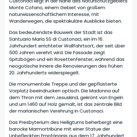
Custonaci liegt in der Nähe des Naturschutzgebiets
Monte Cofano, einem Gebiet von großem
naturwissenschaftlichem Interesse, mit
Wanderwegen, die spektakuläre Ausblicke bieten.
Das bedeutendste Bauwerk der Stadt ist das
Santuario Maria SS di Custonaci, ein im 16.
Jahrhundert errichteter Wallfahrtsort, der seit über
500 Jahren verehrt wird. Die Fassade zeigt
Spitzbögen und ein Rosettenfenster, während das
neogotische Innere die Renovierungen des frühen
20. Jahrhunderts widerspiegelt.
Die monumentale Treppe und der gepflasterte
Vorplatz beeindrucken optisch. Die Madonna auf
dem Thron mit dem Jesuskind, gekrönt von Engeln
und um 1460 auf Holz gemalt, ist das zentrale Bild
der marianischen Verehrung in Custonaci.
Das Presbyterium des Heiligtums beherbergt eine
barocke Marmortribüne mit einer Statue der
Unbefleckten Empfängnis aus dem 17. Jahrhundert