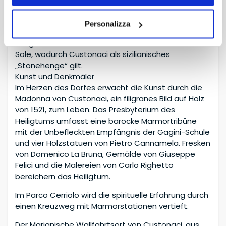
Unter den archäologischen Stätten ist auch die
älteste islamische Kornkammer erwähnenswert
Personalizza
sowie zwei Monolithen, die mit der Sonne
ausgerichtet sind: Porta del Sole und Cavallo del
Sole, wodurch Custonaci als sizilianisches
„Stonehenge“ gilt.
Kunst und Denkmäler
Im Herzen des Dorfes erwacht die Kunst durch die
Madonna von Custonaci, ein filigranes Bild auf Holz
von 1521, zum Leben. Das Presbyterium des
Heiligtums umfasst eine barocke Marmortribüne
mit der Unbefleckten Empfängnis der Gagini-Schule
und vier Holzstatuen von Pietro Cannamela. Fresken
von Domenico La Bruna, Gemälde von Giuseppe
Felici und die Malereien von Carlo Righetto
bereichern das Heiligtum.
Im Parco Cerriolo wird die spirituelle Erfahrung durch
einen Kreuzweg mit Marmorstationen vertieft.
Der Marianische Wallfahrtsort von Custonaci, aus